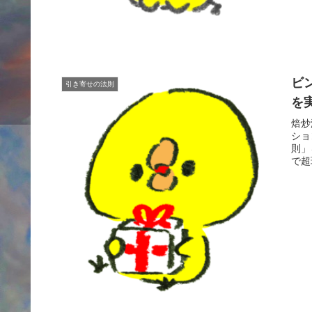
ビ
引き寄せの法則
を
焙炒
ショ
則」
で超