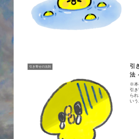
引
引き寄せの法則
法
※本
引き
られ
いう