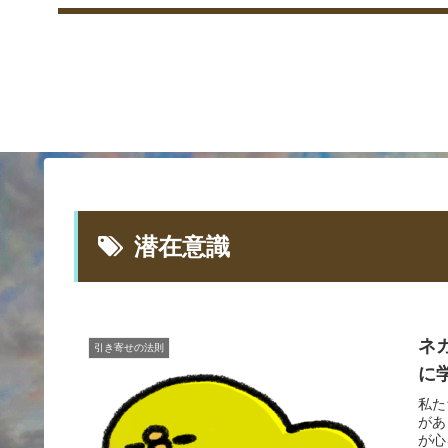
潜在意識
ネ
引き寄せの法則
に
私た
があ
が心