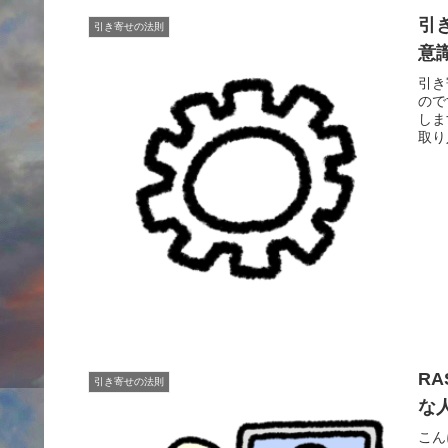
引
引き寄せの法則
意
引き
ので
しま
取り
R
引き寄せの法則
な
こん