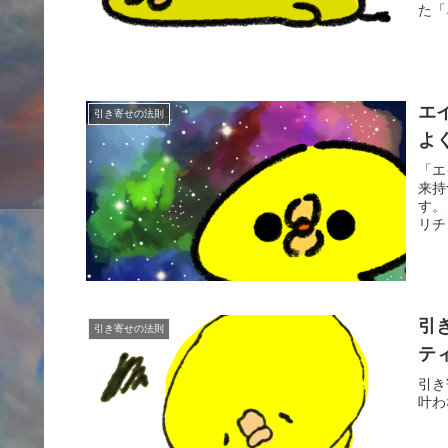
た「
がら
エ
引き寄せの法則
よ
「エ
来持
す。
リチ
引
引き寄せの法則
テ
引き
叶わ