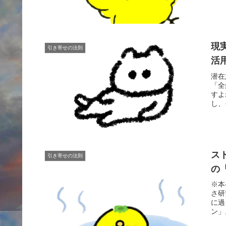
現
引き寄せの法則
活
潜在
「全
すよ
し、
ス
引き寄せの法則
の
※本
さ研
に過
ン」