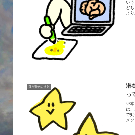
いう
どち
より
潜
引き寄せの法則
っ
※本
は、
で効
メソ