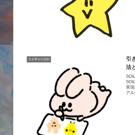
引
引き寄せの法則
法
SO
SO
実現
アル