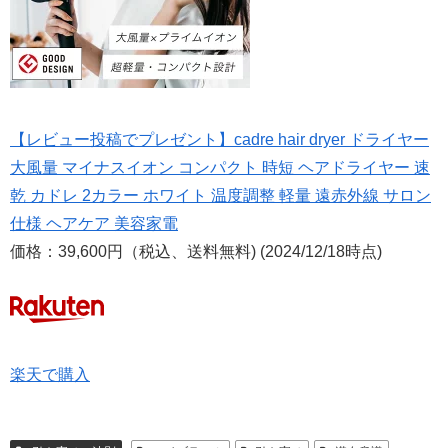
【レビュー投稿でプレゼント】cadre hair dryer ドライヤー
大風量 マイナスイオン コンパクト 時短 ヘアドライヤー 速
乾 カドレ 2カラー ホワイト 温度調整 軽量 遠赤外線 サロン
仕様 ヘアケア 美容家電
価格：39,600円（税込、送料無料) (2024/12/18時点)
楽天で購入