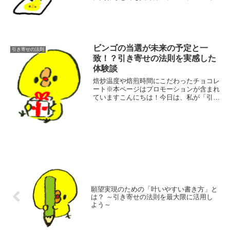
話しします。どちらも私たちの日常生活に
密接に関係していて、活用すれば人生をよ
り豊かで幸せなものに変える力を秘めてい
ます。難しい...
ビンゴの当選が未来の予定と一
引き寄せの法則
致！？引き寄せの法則を実感した
体験談
焙炒温度や焙煎時間にこだわったチョコレ
ート※本ページはプロモーションが含まれ
ていますこんにちは！今日は、私が「引き
寄せの法則」を初めて実感したときの体験
談をお話しします。ネガティブ思考で超現
実主義だった私が、引き寄せの法則を信じ
るきっかけの...
願望実現のための「叶いやすい書き方」と
は？ ～引き寄せの法則を最大限に活用し
よう～