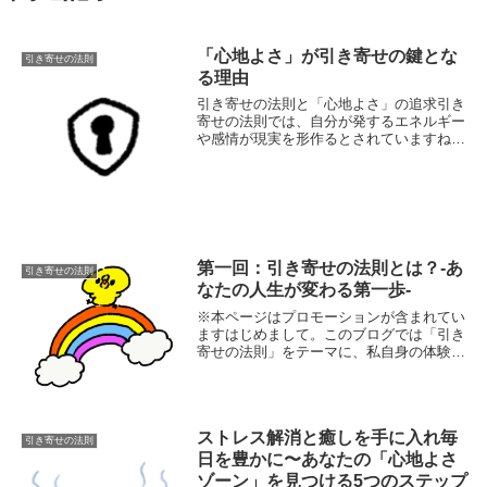
「心地よさ」が引き寄せの鍵とな
引き寄せの法則
る理由
引き寄せの法則と「心地よさ」の追求引き
寄せの法則では、自分が発するエネルギー
や感情が現実を形作るとされていますね。
つまり、ポジティブなエネルギーを発すれ
ばポジティブな現実が、ネガティブなエネ
ルギーを発すればネガティブな現実が引き
寄せられると...
第一回：引き寄せの法則とは？-あ
引き寄せの法則
なたの人生が変わる第一歩-
※本ページはプロモーションが含まれてい
ますはじめまして。このブログでは「引き
寄せの法則」をテーマに、私自身の体験や
学び、そして実践方法をお伝えしていきま
す。引き寄せの法則とは？これから一緒
に、夢を叶えたり、毎日をもっとポジティ
ブに過ごしたり...
ストレス解消と癒しを手に入れ毎
引き寄せの法則
日を豊かに〜あなたの「心地よさ
ゾーン」を見つける5つのステップ