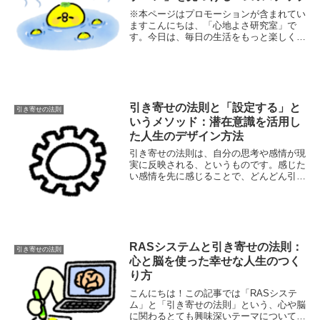
※本ページはプロモーションが含まれてい
ますこんにちは、「心地よさ研究室」で
す。今日は、毎日の生活をもっと楽しく、
もっと軽やかに過ごすためのヒントをお届
けします。テーマは「心地よさゾーン」。
あなたにとって最高にリラックスできる場
所や状況を意味...
引き寄せの法則と「設定する」と
引き寄せの法則
いうメソッド：潜在意識を活用し
た人生のデザイン方法
引き寄せの法則は、自分の思考や感情が現
実に反映される、というものです。感じた
い感情を先に感じることで、どんどん引き
寄せは加速します。ただ、感情を感じるの
が難しい場合は、淡々とできる方法を取り
入れるのもひとつです。さまざまなメソッ
ドがあります...
RASシステムと引き寄せの法則：
引き寄せの法則
心と脳を使った幸せな人生のつく
り方
こんにちは！この記事では「RASシステ
ム」と「引き寄せの法則」という、心や脳
に関わるとても興味深いテーマについてお